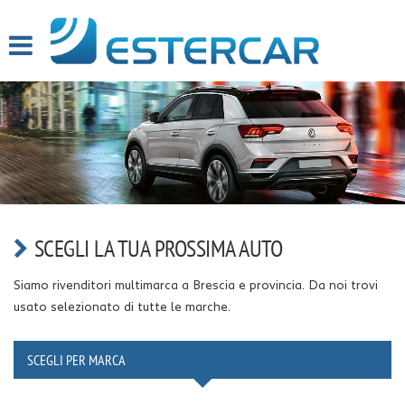
HOME
PROFILO
LISTA VEICOLI
SERVIZI
OFFICINA INTERNA
SCEGLI LA TUA PROSSIMA AUTO
GARANZIA 12 MESI
Siamo rivenditori multimarca a Brescia e provincia. Da noi trovi
FINANZIAMENTI
usato selezionato di tutte le marche.
RICEVIMENTO CLIENTI
SCEGLI PER MARCA
ACQUISTIAMO USATO