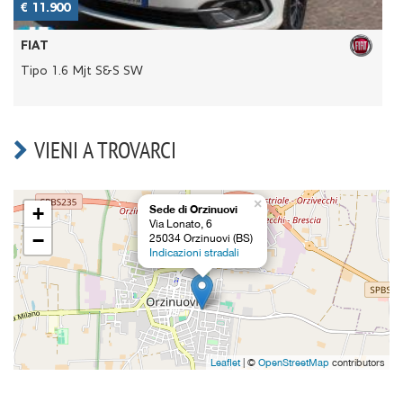
€ 11.900
€
FIAT
Tipo 1.6 Mjt S&S SW
A
VIENI A TROVARCI
×
+
Sede di Orzinuovi
Via Lonato, 6
−
25034 Orzinuovi (BS)
Indicazioni stradali
Leaflet
| ©
OpenStreetMap
contributors