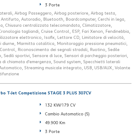
3 Porte
aterali, Airbag Passeggero, Airbag posteriore, Airbag testa,
ci, Antifurto, Autoradio, Bluetooth, Boardcomputer, Cerchi in lega,
ta, Chiusura centralizzata telecomandata, Climatizzatore,
Cronologia tagliandi, Cruise Control, ESP, Fari Xenon, Fendinebbia,
lizzatore elettronico, Isofix, Lettore CD, Limitatore di velocità,
i diurne, Marmitta catalitica, Monitoraggio pressione pneumatici,
ontrol, Riconoscimento dei segnali stradali, Ruotino, Sedile
 Sedili sportivi, Sensore di luce, Sensori di parcheggio posteriori,
 di chiamata d'emergenza, Sound system, Specchietti laterali
p Automatico, Streaming musicale integrato, USB, USB/AUX, Volante
tifunzione
rbo T-Jet Competizione STAGE 3 PLUS 307CV
132 KW/179 CV
Cambio Automatico (5)
49.900 Km
3 Porte