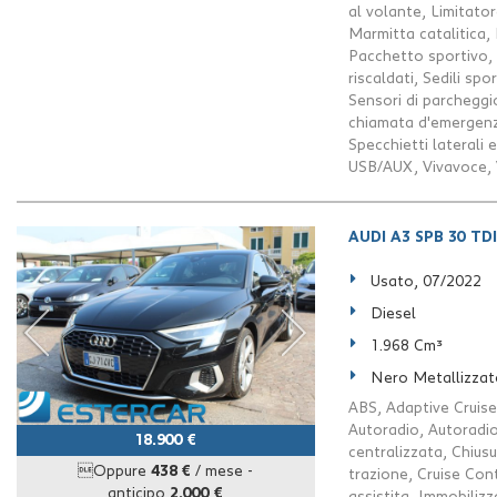
al volante, Limitator
Marmitta catalitica
Pacchetto sportivo, 
riscaldati, Sedili spo
Sensori di parcheggio
chiamata d'emergenz
Specchietti laterali 
USB/AUX, Vivavoce, V
AUDI A3 SPB 30 TDI
Usato, 07/2022
Diesel
1.968 Cm³
Nero Metallizzat
ABS, Adaptive Cruise
Autoradio, Autoradio 
18.900 €
centralizzata, Chius
Oppure
438 €
/ mese
-
trazione, Cruise Con
anticipo
2.000 €