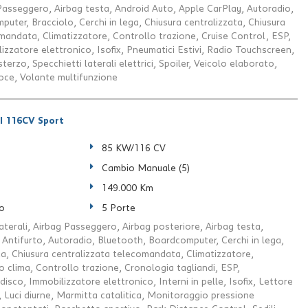
Passeggero, Airbag testa, Android Auto, Apple CarPlay, Autoradio,
uter, Bracciolo, Cerchi in lega, Chiusura centralizzata, Chiusura
mandata, Climatizzatore, Controllo trazione, Cruise Control, ESP,
izzatore elettronico, Isofix, Pneumatici Estivi, Radio Touchscreen,
sterzo, Specchietti laterali elettrici, Spoiler, Veicolo elaborato,
voce, Volante multifunzione
I 116CV Sport
85 KW/116 CV
Cambio Manuale (5)
149.000 Km
o
5 Porte
aterali, Airbag Passeggero, Airbag posteriore, Airbag testa,
ci, Antifurto, Autoradio, Bluetooth, Boardcomputer, Cerchi in lega,
ta, Chiusura centralizzata telecomandata, Climatizzatore,
 clima, Controllo trazione, Cronologia tagliandi, ESP,
disco, Immobilizzatore elettronico, Interni in pelle, Isofix, Lettore
 Luci diurne, Marmitta catalitica, Monitoraggio pressione