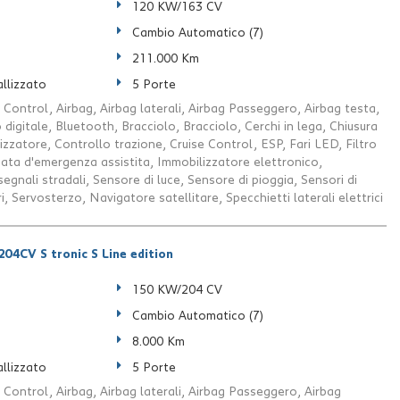
120 KW/163 CV
Cambio Automatico (7)
211.000 Km
llizzato
5 Porte
 Control, Airbag, Airbag laterali, Airbag Passeggero, Airbag testa,
digitale, Bluetooth, Bracciolo, Bracciolo, Cerchi in lega, Chiusura
izzatore, Controllo trazione, Cruise Control, ESP, Fari LED, Filtro
nata d'emergenza assistita, Immobilizzatore elettronico,
gnali stradali, Sensore di luce, Sensore di pioggia, Sensori di
, Servosterzo, Navigatore satellitare, Specchietti laterali elettrici
04CV S tronic S Line edition
150 KW/204 CV
Cambio Automatico (7)
8.000 Km
llizzato
5 Porte
 Control, Airbag, Airbag laterali, Airbag Passeggero, Airbag