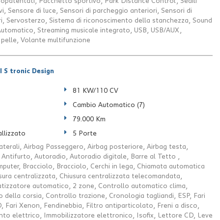
patentati, Pacchetto sportivo, Park Distance Control, Sedili
ivi, Sensore di luce, Sensori di parcheggio anteriori, Sensori di
i, Servosterzo, Sistema di riconoscimento della stanchezza, Sound
Automatico, Streaming musicale integrato, USB, USB/AUX,
 pelle, Volante multifunzione
 S tronic Design
81 KW/110 CV
Cambio Automatico (7)
79.000 Km
llizzato
5 Porte
aterali, Airbag Passeggero, Airbag posteriore, Airbag testa,
i, Antifurto, Autoradio, Autoradio digitale, Barre al Tetto ,
uter, Bracciolo, Bracciolo, Cerchi in lega, Chiamata automatica
ura centralizzata, Chiusura centralizzata telecomandata,
atizzatore automatico, 2 zone, Controllo automatico clima,
 della corsia, Controllo trazione, Cronologia tagliandi, ESP, Fari
D, Fari Xenon, Fendinebbia, Filtro antiparticolato, Freni a disco,
to elettrico, Immobilizzatore elettronico, Isofix, Lettore CD, Leve