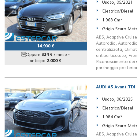
Usato, 05/2021
Elettrica/Diesel
1.968 Cm³
Grigio Scuro Meta
ABS, Adaptive Cruise
Autoradio, Autoradio 
14.900 €
centralizzata, Climat
Oppure
334 €
/ mese
-
antiparticolato, Fre
anticipo
2.000 €
Riconoscimento dei se
parcheggio posteriori
AUDI A5 Avant TDI 2
Usato, 06/2025
Elettrica/Diesel
1.984 Cm³
Grigio Scuro Meta
ABS, Adaptive Cruise