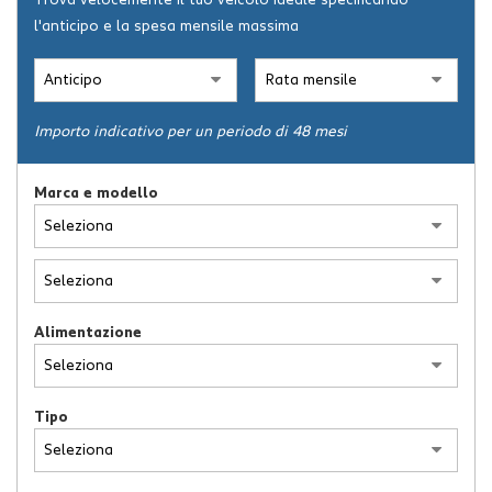
Trova velocemente il tuo veicolo ideale specificando
l'anticipo e la spesa mensile massima
ASSISTENZA
NEWS
Importo indicativo per un periodo di 48 mesi
CONTATTI
Marca e modello
Alimentazione
Tipo