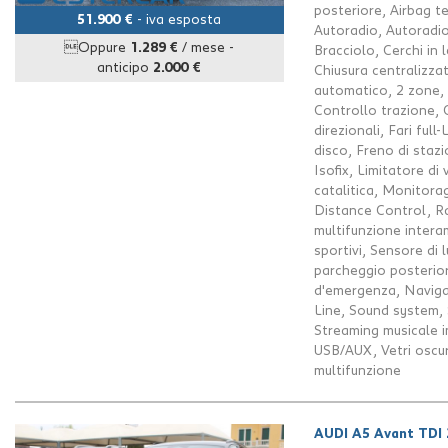
posteriore, Airbag te
51.900 €
- iva esposta
Autoradio, Autoradio
Oppure
1.289 €
/ mese
-
Bracciolo, Cerchi in
anticipo
2.000 €
Chiusura centralizza
automatico, 2 zone, 
Controllo trazione, 
direzionali, Fari ful
disco, Freno di staz
Isofix, Limitatore di
catalitica, Monitora
Distance Control, R
multifunzione interam
sportivi, Sensore di 
parcheggio posterior
d'emergenza, Navigat
Line, Sound system, S
Streaming musicale i
USB/AUX, Vetri oscura
multifunzione
AUDI A5 Avant TDI 2