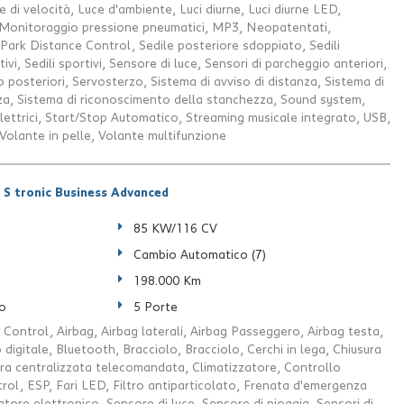
e di velocità, Luce d'ambiente, Luci diurne, Luci diurne LED,
, Monitoraggio pressione pneumatici, MP3, Neopatentati,
Park Distance Control, Sedile posteriore sdoppiato, Sedili
rtivi, Sedili sportivi, Sensore di luce, Sensori di parcheggio anteriori,
 posteriori, Servosterzo, Sistema di avviso di distanza, Sistema di
a, Sistema di riconoscimento della stanchezza, Sound system,
elettrici, Start/Stop Automatico, Streaming musicale integrato, USB,
olante in pelle, Volante multifunzione
 S tronic Business Advanced
85 KW/116 CV
Cambio Automatico (7)
198.000 Km
o
5 Porte
 Control, Airbag, Airbag laterali, Airbag Passeggero, Airbag testa,
digitale, Bluetooth, Bracciolo, Bracciolo, Cerchi in lega, Chiusura
ura centralizzata telecomandata, Climatizzatore, Controllo
trol, ESP, Fari LED, Filtro antiparticolato, Frenata d'emergenza