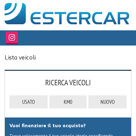
HOME
PROFILO
LISTA VEICOLI
Lista veicoli
SERVIZI
OFFICINA INTERNA
RICERCA VEICOLI
GARANZIA 12 MESI
USATO
KM0
NUOVO
FINANZIAMENTI
RICEVIMENTO CLIENTI
Vuoi finanziare il tuo acquisto?
ACQUISTIAMO USATO