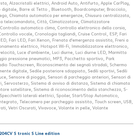
sta, Alzacristalli elettrici, Android Auto, Antifurto, Apple CarPlay,
 digitale, Barre al Tetto , Bluetooth, Boardcomputer, Bracciolo,
 lega, Chiamata automatica per emergenze, Chiusura centralizzata,
ta telecomandata, Città, Climatizzatore, Climatizzatore
Controllo automatico clima, Controllo elettronico della corsia,
Controllo vocale, Cronologia tagliandi, Cruise Control, ESP, Fari
l-LED, Fari LED, Fari Xenon, Frenata d'emergenza assistita, Freni a
ionamento elettrico, Hotspot Wi-Fi, Immobilizzatore elettronico,
 velocità, Luce d'ambiente, Luci diurne, Luci diurne LED, Marmitta
ggio pressione pneumatici, MP3, Pacchetto sportivo, Park
adio Touchscreen, Riconoscimento dei segnali stradali, Schermo
ente digitale, Sedile posteriore sdoppiato, Sedili sportivi, Sedili
luce, Sensore di pioggia, Sensori di parcheggio anteriori, Sensori di
i, Servosterzo, Sistema di avviso di distanza, Sistema di chiamata
ore satellitare, Sistema di riconoscimento della stanchezza, S-
pecchietti laterali elettrici, Spoiler, Start/Stop Automatico,
ntegrato, Telecamera per parcheggio assistito, Touch screen, USB,
ti, Vetri Oscurati, Vivavoce, Volante in pelle, Volante
04CV S tronic S Line edition