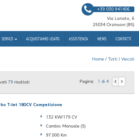
+39 030 941406
Via Lonato, 6
25034 Orzinuovi (BS)
SERVIZI
ACQUISTIAMO USATO
ASSISTENZA
NEWS
CONTATTI
Home
/
Tutti I Veicoli
Pagina:
1 di 4
vati
79
risultati
bo T-Jet 180CV Competizione
132 KW/179 CV
Cambio Manuale (5)
97.000 Km