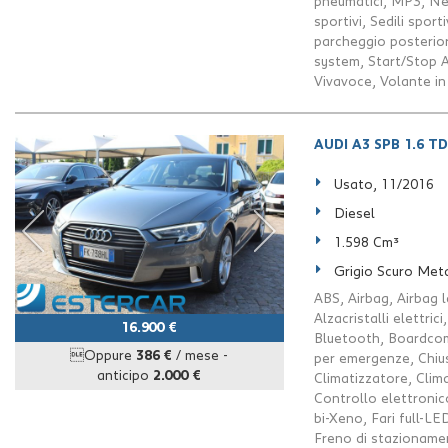
pneumatici, MP3, Neo
sportivi, Sedili sport
parcheggio posterior
system, Start/Stop 
Vivavoce, Volante in
AUDI A3 SPB 1.6 TDI
Usato, 11/2016
Diesel
1.598 Cm³
Grigio Scuro Meta
ABS, Airbag, Airbag l
Alzacristalli elettric
16.900 €
Bluetooth, Boardcomp
Oppure
386 €
/ mese
-
per emergenze, Chius
anticipo
2.000 €
Climatizzatore, Clim
Controllo elettronico
bi-Xeno, Fari full-LE
Freno di stazionamen