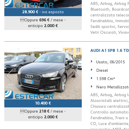
ABS, Airbag, Airbag 
Bluetooth, Boardcomp
28.900 €
- iva esposta
centralizzata teleco
Oppure
696 €
/ mese
-
Fendinebbia, Immobil
anticipo
2.000 €
Sedili sportivi, Servo
Vetri Oscurati, Viva
AUDI A1 SPB 1.6 TD
Usato, 06/2015
Diesel
1.598 Cm³
Nero Metallizzat
ABS, Airbag, Airbag l
Alzacristalli elettri
10.400 €
Chiusura centralizza
Oppure
218 €
/ mese
-
Controllo automatico
anticipo
2.000 €
Fendinebbia, Freni a 
CD, Luce d'ambiente,