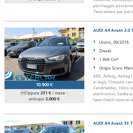
assistita, Immobilizz
parcheggio posteriori
Telecamera per parc
AUDI A4 Avant 2.0 T
Usato, 09/2016
Diesel
1.968 Cm³
Grigio Scuro Meta
ABS, Airbag, Airbag l
in lega, Chiusura cen
10.900 €
Fendinebbia, Filtro 
Oppure
231 €
/ mese
-
elettronico, Sedile 
anticipo
2.000 €
Specchietti laterali e
AUDI A4 Avant 35 T