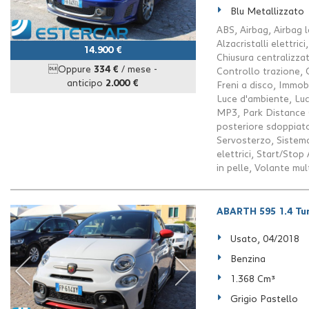
Blu Metallizzato
ABS, Airbag, Airbag l
Alzacristalli elettri
14.900 €
Chiusura centralizza
Oppure
334 €
/ mese
-
Controllo trazione, 
anticipo
2.000 €
Freni a disco, Immobi
Luce d'ambiente, Luc
MP3, Park Distance C
posteriore sdoppiato,
Servosterzo, Sistema
elettrici, Start/Sto
in pelle, Volante mul
ABARTH 595 1.4 Tu
Usato, 04/2018
Benzina
1.368 Cm³
Grigio Pastello