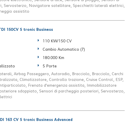
atore elettronico, Sensore di luce, Sensore di pioggia, Sensori di
, Servosterzo, Navigatore satellitare, Specchietti laterali elettrici,
heggio assistito
DI 150CV S tronic Business
110 KW/150 CV
Cambio Automatico (7)
180.000 Km
llizzato
5 Porte
aterali, Airbag Passeggero, Autoradio, Bracciolo, Bracciolo, Cerchi
tralizzata, Climatizzatore, Controllo trazione, Cruise Control, ESP,
antiparticolato, Frenata d'emergenza assistita, Immobilizzatore
posteriore sdoppiato, Sensori di parcheggio posteriori, Servosterzo,
lettrici
DI 163 CV S tronic Business Advanced