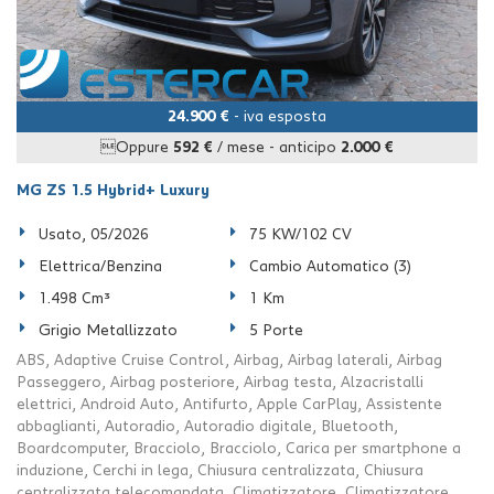
24.900 €
- iva esposta
Oppure
592 €
/ mese
-
anticipo
2.000 €
MG ZS 1.5 Hybrid+ Luxury
Usato, 05/2026
75 KW/102 CV
Elettrica/Benzina
Cambio Automatico (3)
1.498 Cm³
1 Km
Grigio Metallizzato
5 Porte
ABS, Adaptive Cruise Control, Airbag, Airbag laterali, Airbag
Passeggero, Airbag posteriore, Airbag testa, Alzacristalli
elettrici, Android Auto, Antifurto, Apple CarPlay, Assistente
abbaglianti, Autoradio, Autoradio digitale, Bluetooth,
Boardcomputer, Bracciolo, Bracciolo, Carica per smartphone a
induzione, Cerchi in lega, Chiusura centralizzata, Chiusura
centralizzata telecomandata, Climatizzatore, Climatizzatore