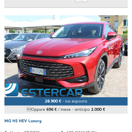
28.900 €
- iva esposta
Oppure
696 €
/ mese
-
anticipo
2.000 €
MG HS HEV Luxury