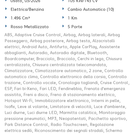
Usato, 03/2026
105 KW/143 CV
Elettrica/Benzina
Cambio Automatico (10)
1.496 Cm³
1 Km
Rosso Metallizzato
5 Porte
ABS, Adaptive Cruise Control, Airbag, Airbag laterali, Airbag
Passeggero, Airbag posteriore, Airbag testa, Alzacristalli
elettrici, Android Auto, Antifurto, Apple CarPlay, Assistente
abbaglianti, Autoradio, Autoradio digitale, Bluetooth,
Boardcomputer, Bracciolo, Bracciolo, Cerchi in lega, Chiusura
centralizzata, Chiusura centralizzata telecomandata,
Climatizzatore, Climatizzatore automatico, 2 zone, Controllo
automatico clima, Controllo elettronico della corsia, Controllo
trazione, Controllo vocale, Cronologia tagliandi, Cruise Control,
ESP, Fari bi-Xeno, Fari LED, Fendinebbia, Frenata d'emergenza
assistita, Freni a disco, Freno di stazionamento elettrico,
Hotspot Wi-Fi, Immobilizzatore elettronico, Interni in pelle,
Isofix, Leve al volante, Limitatore di velocità, Luce d'ambiente,
Luci diurne, Luci diurne LED, Marmitta catalitica, Monitoraggio
pressione pneumatici, MP3, Neopatentati, Pacchetto sportivo,
Park Distance Control, Radio Touchscreen, Regolazione
elettrica sedili, Riconoscimento dei segnali stradali, Schermo