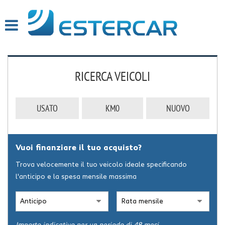
HOME
PROFILO
RICERCA VEICOLI
LISTA VEICOLI
SERVIZI
USATO
KM0
NUOVO
OFFICINA INTERNA
Vuoi finanziare il tuo acquisto?
GARANZIA 12 MESI
Trova velocemente il tuo veicolo ideale specificando
FINANZIAMENTI
l'anticipo e la spesa mensile massima
RICEVIMENTO CLIENTI
ACQUISTIAMO USATO