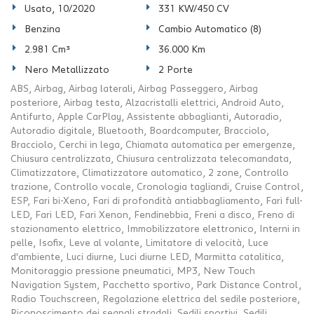
Usato, 10/2020
331 KW/450 CV
Benzina
Cambio Automatico (8)
2.981 Cm³
36.000 Km
Nero Metallizzato
2 Porte
ABS, Airbag, Airbag laterali, Airbag Passeggero, Airbag
posteriore, Airbag testa, Alzacristalli elettrici, Android Auto,
Antifurto, Apple CarPlay, Assistente abbaglianti, Autoradio,
Autoradio digitale, Bluetooth, Boardcomputer, Bracciolo,
Bracciolo, Cerchi in lega, Chiamata automatica per emergenze,
Chiusura centralizzata, Chiusura centralizzata telecomandata,
Climatizzatore, Climatizzatore automatico, 2 zone, Controllo
trazione, Controllo vocale, Cronologia tagliandi, Cruise Control,
ESP, Fari bi-Xeno, Fari di profondità antiabbagliamento, Fari full-
LED, Fari LED, Fari Xenon, Fendinebbia, Freni a disco, Freno di
stazionamento elettrico, Immobilizzatore elettronico, Interni in
pelle, Isofix, Leve al volante, Limitatore di velocità, Luce
d'ambiente, Luci diurne, Luci diurne LED, Marmitta catalitica,
Monitoraggio pressione pneumatici, MP3, New Touch
Navigation System, Pacchetto sportivo, Park Distance Control,
Radio Touchscreen, Regolazione elettrica del sedile posteriore,
Riconoscimento dei segnali stradali, Sedili sportivi, Sedili