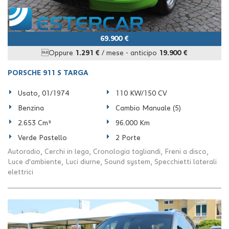
69.900 €
Oppure
1.291 €
/ mese
-
anticipo
19.900 €
PORSCHE 911 S TARGA
Usato, 01/1974
110 KW/150 CV
Benzina
Cambio Manuale (5)
2.653 Cm³
96.000 Km
Verde Pastello
2 Porte
Autoradio, Cerchi in lega, Cronologia tagliandi, Freni a disco,
Luce d'ambiente, Luci diurne, Sound system, Specchietti laterali
elettrici