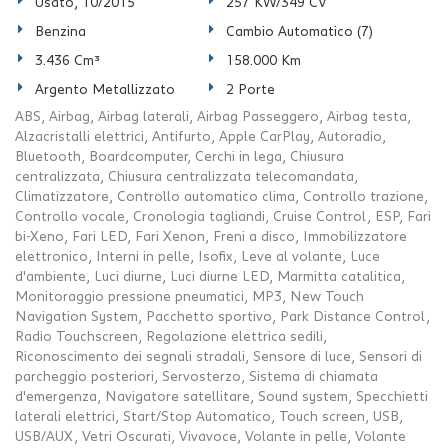
Usato, 10/2015
257 KW/349 CV
Benzina
Cambio Automatico (7)
3.436 Cm³
158.000 Km
Argento Metallizzato
2 Porte
ABS, Airbag, Airbag laterali, Airbag Passeggero, Airbag testa,
Alzacristalli elettrici, Antifurto, Apple CarPlay, Autoradio,
Bluetooth, Boardcomputer, Cerchi in lega, Chiusura
centralizzata, Chiusura centralizzata telecomandata,
Climatizzatore, Controllo automatico clima, Controllo trazione,
Controllo vocale, Cronologia tagliandi, Cruise Control, ESP, Fari
bi-Xeno, Fari LED, Fari Xenon, Freni a disco, Immobilizzatore
elettronico, Interni in pelle, Isofix, Leve al volante, Luce
d'ambiente, Luci diurne, Luci diurne LED, Marmitta catalitica,
Monitoraggio pressione pneumatici, MP3, New Touch
Navigation System, Pacchetto sportivo, Park Distance Control,
Radio Touchscreen, Regolazione elettrica sedili,
Riconoscimento dei segnali stradali, Sensore di luce, Sensori di
parcheggio posteriori, Servosterzo, Sistema di chiamata
d'emergenza, Navigatore satellitare, Sound system, Specchietti
laterali elettrici, Start/Stop Automatico, Touch screen, USB,
USB/AUX, Vetri Oscurati, Vivavoce, Volante in pelle, Volante