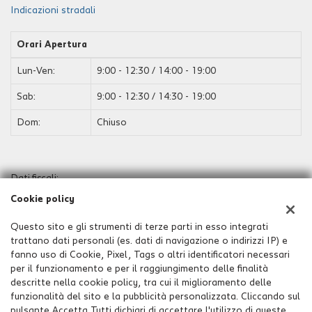
Indicazioni stradali
Orari Apertura
Lun-Ven:
9:00 - 12:30 / 14:00 - 19:00
Sab:
9:00 - 12:30 / 14:30 - 19:00
Dom:
Chiuso
Dati fiscali:
Estercar Srl
Cookie policy
Via Lonato, 6, Orzinuovi (BS)
C.F/P.IVA:
02797890981
Questo sito e gli strumenti di terze parti in esso integrati
Registro delle imprese:
BS
trattano dati personali (es. dati di navigazione o indirizzi IP) e
Capitale sociale: €
100.000 i.v.
fanno uso di Cookie, Pixel, Tags o altri identificatori necessari
per il funzionamento e per il raggiungimento delle finalità
descritte nella cookie policy, tra cui il miglioramento delle
funzionalità del sito e la pubblicità personalizzata. Cliccando sul
pulsante Accetta Tutti dichiari di accettare l'utilizzo di queste