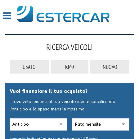
HOME
PROFILO
RICERCA VEICOLI
LISTA VEICOLI
SERVIZI
USATO
KM0
NUOVO
OFFICINA INTERNA
Vuoi finanziare il tuo acquisto?
GARANZIA 12 MESI
Trova velocemente il tuo veicolo ideale specificando
FINANZIAMENTI
l'anticipo e la spesa mensile massima
RICEVIMENTO CLIENTI
ACQUISTIAMO USATO