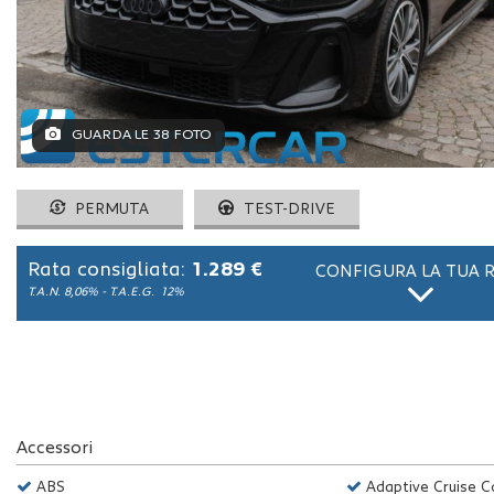
ASSISTENZA
NEWS
GUARDA LE 38 FOTO
CONTATTI
PERMUTA
TEST-DRIVE
Rata consigliata:
1.289 €
CONFIGURA LA TUA 
T.A.N. 8,06% - T.A.E.G.
12%
Accessori
ABS
Adaptive Cruise C