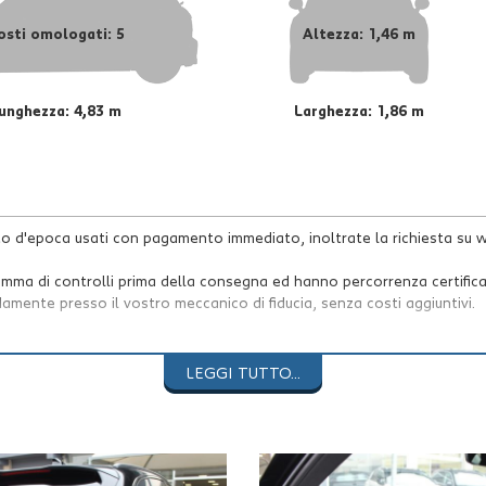
osti omologati: 5
Altezza: 1,46 m
unghezza: 4,83 m
Larghezza: 1,86 m
uto d'epoca usati con pagamento immediato, inoltrate la richiesta su w
a di controlli prima della consegna ed hanno percorrenza certificata,
damente presso il vostro meccanico di fiducia, senza costi aggiuntivi.
rire dall'effettivo equipaggiamento della vettura a causa del caricame
amente per verificare l’esattezza dei dati inseriti nell’annuncio e la di
LEGGI TUTTO...
n impegno contrattuale.
sso agevolato, assicurazioni furto/incendio ed estensioni di garanzia.
specificato).