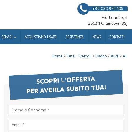
+39 030 941406
Via Lonato, 6
25034 Orzinuovi (BS)
SERVIZI
ACQUISTIAMO USATO
ASSISTENZA
NEWS
CONTATTI
Home
/
Tutti I Veicoli
/
Usato
/
Audi
/
A5
SCOPRI L'OFFERTA
PER AVERLA SUBITO TUA!