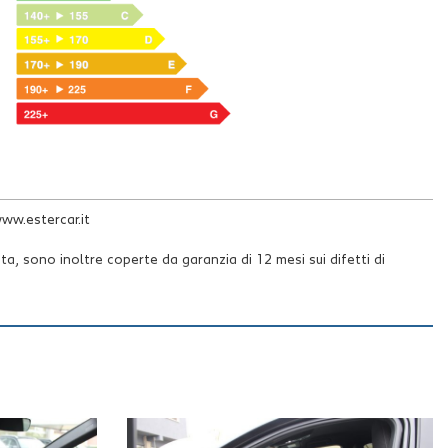
ww.estercar.it
 sono inoltre coperte da garanzia di 12 mesi sui difetti di
nto automatico degli annunci, onde evitare equivoci e potervi
sponibilità dell’autovettura. Estercar srl declina ogni responsabilità