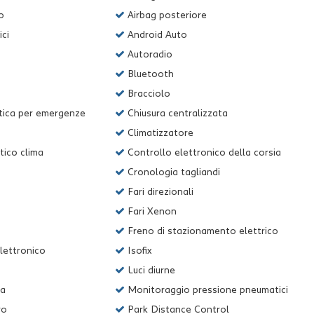
o
Airbag posteriore
ici
Android Auto
Autoradio
Bluetooth
Bracciolo
ica per emergenze
Chiusura centralizzata
Climatizzatore
ico clima
Controllo elettronico della corsia
Cronologia tagliandi
Fari direzionali
Fari Xenon
Freno di stazionamento elettrico
lettronico
Isofix
Luci diurne
ca
Monitoraggio pressione pneumatici
vo
Park Distance Control