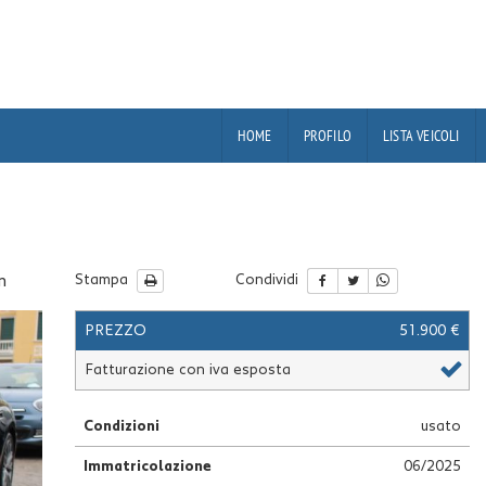
HOME
PROFILO
LISTA VEICOLI
n
Stampa
Condividi
PREZZO
51.900 €
Fatturazione con iva esposta
Condizioni
usato
Immatricolazione
06/2025