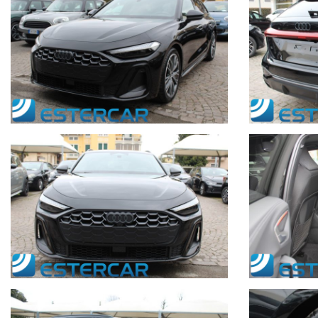
In caso di sola vendita e/o permuta, indicare: marca, modello, colo
Ulteriori informazioni su www.estercar.it