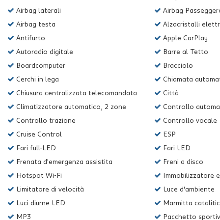
Airbag laterali
Airbag Passegger
Airbag testa
Alzacristalli elettr
Antifurto
Apple CarPlay
Autoradio digitale
Barre al Tetto
Boardcomputer
Bracciolo
Cerchi in lega
Chiamata automat
Chiusura centralizzata telecomandata
Città
Climatizzatore automatico, 2 zone
Controllo automat
Controllo trazione
Controllo vocale
Cruise Control
ESP
Fari full-LED
Fari LED
Frenata d'emergenza assistita
Freni a disco
Hotspot Wi-Fi
Immobilizzatore e
Limitatore di velocità
Luce d'ambiente
Luci diurne LED
Marmitta cataliti
MP3
Pacchetto sporti