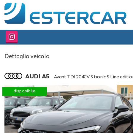
HOME
PROFILO
LISTA VEICOLI
Dettaglio veicolo
SERVIZI
AUDI A5
OFFICINA INTERNA
Avant TDI 204CV S tronic S Line editio
GARANZIA 12 MESI
disponibile
FINANZIAMENTI
RICEVIMENTO CLIENTI
ACQUISTIAMO USATO