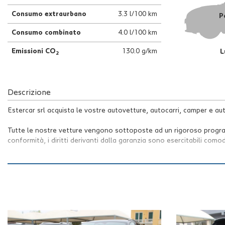
Consumo extraurbano
3.3 l/100 km
P
Consumo combinato
4.0 l/100 km
Emissioni CO
130.0 g/km
L
2
Descrizione
Estercar srl acquista le vostre autovetture, autocarri, camper e a
Tutte le nostre vetture vengono sottoposte ad un rigoroso programm
conformità, i diritti derivanti dalla garanzia sono esercitabili como
La dotazione tecnica e gli optional potrebbero in alcuni casi diffe
offrire un servizio di qualità vi consigliamo di contattarci preventiv
per eventuali involontarie incongruenze, che non rappresentano u
Saremo lieti di proporvi finanziamenti e leasing personalizzati a ta
Il prezzo indicato è da ritenersi IVA inclusa (ove non diversamente 