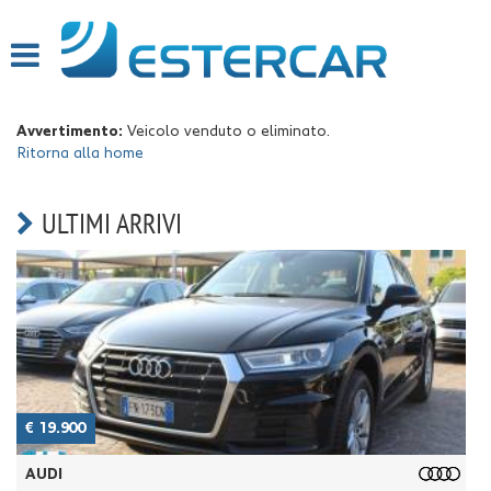
HOME
PROFILO
Avvertimento:
Veicolo venduto o eliminato.
Ritorna alla home
LISTA VEICOLI
ULTIMI ARRIVI
SERVIZI
OFFICINA INTERNA
GARANZIA 12 MESI
FINANZIAMENTI
RICEVIMENTO CLIENTI
€ 19.900
€
AUDI
ACQUISTIAMO USATO