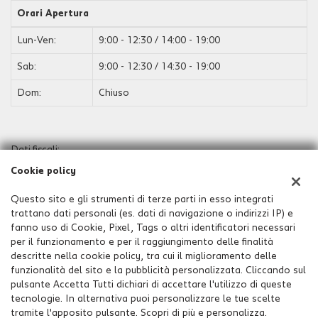
Orari Apertura
Lun-Ven:
9:00 - 12:30 / 14:00 - 19:00
Sab:
9:00 - 12:30 / 14:30 - 19:00
Dom:
Chiuso
Dati fiscali:
Estercar Srl
Cookie policy
Via Lonato, 6, Orzinuovi (BS)
C.F/P.IVA:
02797890981
Questo sito e gli strumenti di terze parti in esso integrati
Registro delle imprese:
BS
trattano dati personali (es. dati di navigazione o indirizzi IP) e
Capitale sociale: €
100.000 i.v.
fanno uso di Cookie, Pixel, Tags o altri identificatori necessari
per il funzionamento e per il raggiungimento delle finalità
descritte nella cookie policy, tra cui il miglioramento delle
funzionalità del sito e la pubblicità personalizzata. Cliccando sul
pulsante Accetta Tutti dichiari di accettare l'utilizzo di queste
tecnologie. In alternativa puoi personalizzare le tue scelte
tramite l'apposito pulsante. Scopri di più e personalizza.