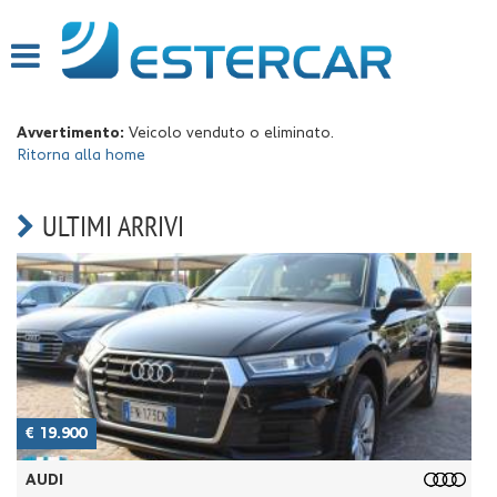
HOME
PROFILO
Avvertimento:
Veicolo venduto o eliminato.
Ritorna alla home
LISTA VEICOLI
ULTIMI ARRIVI
SERVIZI
OFFICINA INTERNA
GARANZIA 12 MESI
FINANZIAMENTI
RICEVIMENTO CLIENTI
€ 11.900
FIAT
ACQUISTIAMO USATO