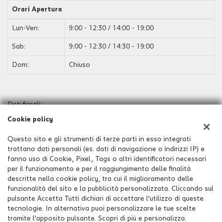
Orari Apertura
Lun-Ven:
9:00 - 12:30 / 14:00 - 19:00
Sab:
9:00 - 12:30 / 14:30 - 19:00
Dom:
Chiuso
Dati fiscali:
Estercar Srl
Cookie policy
Via Lonato, 6, Orzinuovi (BS)
C.F/P.IVA:
02797890981
Questo sito e gli strumenti di terze parti in esso integrati
Registro delle imprese:
BS
trattano dati personali (es. dati di navigazione o indirizzi IP) e
Capitale sociale: €
100.000 i.v.
fanno uso di Cookie, Pixel, Tags o altri identificatori necessari
per il funzionamento e per il raggiungimento delle finalità
descritte nella cookie policy, tra cui il miglioramento delle
funzionalità del sito e la pubblicità personalizzata. Cliccando sul
pulsante Accetta Tutti dichiari di accettare l'utilizzo di queste
tecnologie. In alternativa puoi personalizzare le tue scelte
tramite l'apposito pulsante. Scopri di più e personalizza.