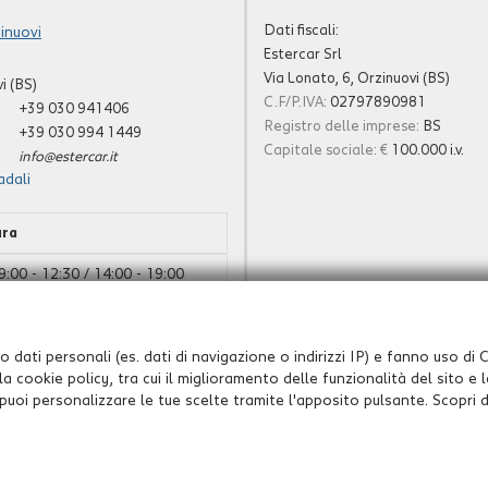
Dati fiscali:
inuovi
Estercar Srl
Via Lonato, 6, Orzinuovi (BS)
i (BS)
C.F/P.IVA:
02797890981
+39 030 941406
Registro delle imprese:
BS
+39 030 994 1449
Capitale sociale: €
100.000 i.v.
info@estercar.it
adali
ura
9:00 - 12:30 / 14:00 - 19:00
9:00 - 12:30 / 14:30 - 19:00
Chiuso
 dati personali (es. dati di navigazione o indirizzi IP) e fanno uso di Co
a cookie policy, tra cui il miglioramento delle funzionalità del sito e
a puoi personalizzare le tue scelte tramite l'apposito pulsante. Scopri d
Leggi l'informativa sulla privacy
-
Cookie Policy