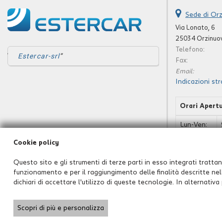
Sede di Orz
Via Lonato, 6
25034 Orzinuov
Telefono:
Estercar-srl
Fax:
Email:
Indicazioni str
Orari Apert
Lun-Ven:
Cookie policy
Sab:
Dom:
Questo sito e gli strumenti di terze parti in esso integrati trattano
funzionamento e per il raggiungimento delle finalità descritte nell
dichiari di accettare l'utilizzo di queste tecnologie. In alternativ
Copyright © 2026 GestionaleAuto.com S.r.l., Tutti i diritti riservati -
Scopri di più e personalizza