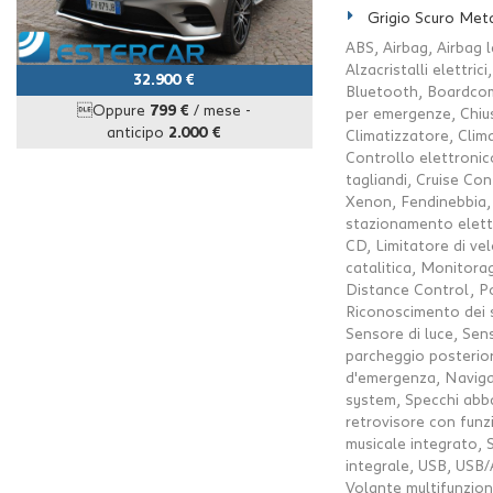
Grigio Scuro Meta
ABS, Airbag, Airbag l
Alzacristalli elettric
32.900 €
Bluetooth, Boardcomp
Oppure
799 €
/ mese
-
per emergenze, Chius
anticipo
2.000 €
Climatizzatore, Clim
Controllo elettronic
tagliandi, Cruise Cont
Xenon, Fendinebbia, 
stazionamento elettri
CD, Limitatore di vel
catalitica, Monitora
Distance Control, Po
Riconoscimento dei se
Sensore di luce, Sens
parcheggio posterior
d'emergenza, Navigat
system, Specchi abbat
retrovisore con fun
musicale integrato, 
integrale, USB, USB/A
Volante multifunzio