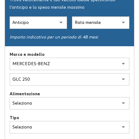
Trova velocemente il tuo veicolo ideale specificando
l'anticipo e la spesa mensile massima
ASSISTENZA
NEWS
Importo indicativo per un periodo di 48 mesi
CONTATTI
Marca e modello
Alimentazione
Tipo