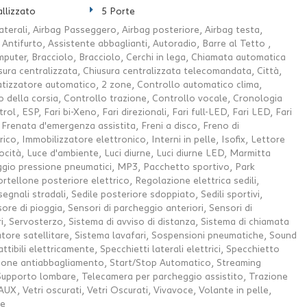
llizzato
5 Porte
aterali, Airbag Passeggero, Airbag posteriore, Airbag testa,
i, Antifurto, Assistente abbaglianti, Autoradio, Barre al Tetto ,
uter, Bracciolo, Bracciolo, Cerchi in lega, Chiamata automatica
ura centralizzata, Chiusura centralizzata telecomandata, Città,
atizzatore automatico, 2 zone, Controllo automatico clima,
o della corsia, Controllo trazione, Controllo vocale, Cronologia
rol, ESP, Fari bi-Xeno, Fari direzionali, Fari full-LED, Fari LED, Fari
Frenata d'emergenza assistita, Freni a disco, Freno di
co, Immobilizzatore elettronico, Interni in pelle, Isofix, Lettore
ocità, Luce d'ambiente, Luci diurne, Luci diurne LED, Marmitta
ggio pressione pneumatici, MP3, Pacchetto sportivo, Park
rtellone posteriore elettrico, Regolazione elettrica sedili,
gnali stradali, Sedile posteriore sdoppiato, Sedili sportivi,
ore di pioggia, Sensori di parcheggio anteriori, Sensori di
i, Servosterzo, Sistema di avviso di distanza, Sistema di chiamata
ore satellitare, Sistema lavafari, Sospensioni pneumatiche, Sound
tibili elettricamente, Specchietti laterali elettrici, Specchietto
zione antiabbagliamento, Start/Stop Automatico, Streaming
Supporto lombare, Telecamera per parcheggio assistito, Trazione
UX, Vetri oscurati, Vetri Oscurati, Vivavoce, Volante in pelle,
ne