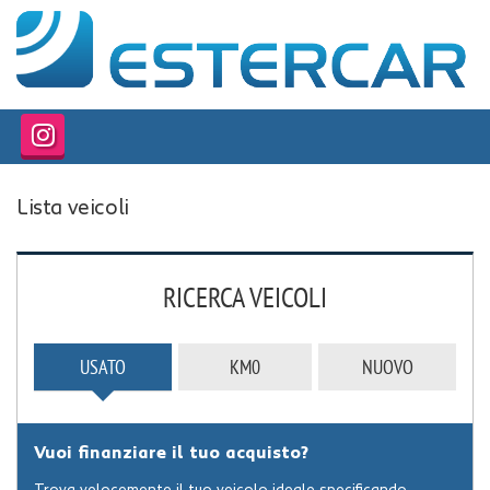
HOME
PROFILO
LISTA VEICOLI
Lista veicoli
SERVIZI
OFFICINA INTERNA
RICERCA VEICOLI
GARANZIA 12 MESI
USATO
KM0
NUOVO
FINANZIAMENTI
RICEVIMENTO CLIENTI
Vuoi finanziare il tuo acquisto?
ACQUISTIAMO USATO