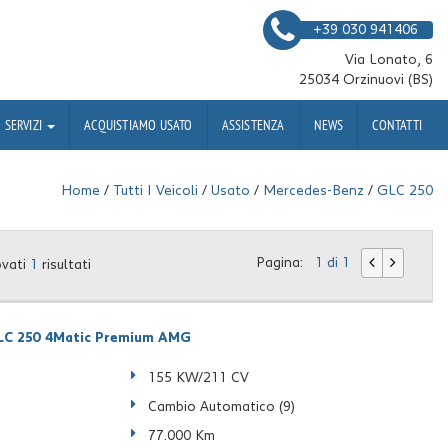
+39 030 941406
Via Lonato, 6
25034 Orzinuovi (BS)
SERVIZI
ACQUISTIAMO USATO
ASSISTENZA
NEWS
CONTATTI
Home
/
Tutti I Veicoli
/
Usato
/
Mercedes-Benz
/
GLC 250
Pagina:
1 di 1
ovati
1
risultati
C 250 4Matic Premium AMG
155 KW/211 CV
Cambio Automatico (9)
77.000 Km