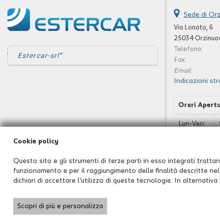
Sede di Orz
Via Lonato, 6
25034 Orzinuov
Telefono:
Estercar-srl
Fax:
Email:
Indicazioni str
Orari Apert
Lun-Ven:
Cookie policy
Sab:
Dom:
Questo sito e gli strumenti di terze parti in esso integrati trattano
funzionamento e per il raggiungimento delle finalità descritte nell
dichiari di accettare l'utilizzo di queste tecnologie. In alternativ
Copyright © 2026 GestionaleAuto.com S.r.l., Tutti i diritti riservati -
Scopri di più e personalizza