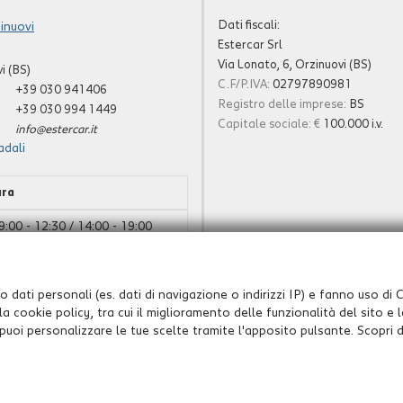
Dati fiscali:
inuovi
Estercar Srl
Via Lonato, 6, Orzinuovi (BS)
i (BS)
C.F/P.IVA:
02797890981
+39 030 941406
Registro delle imprese:
BS
+39 030 994 1449
Capitale sociale: €
100.000 i.v.
info@estercar.it
adali
ura
9:00 - 12:30 / 14:00 - 19:00
9:00 - 12:30 / 14:30 - 19:00
Chiuso
 dati personali (es. dati di navigazione o indirizzi IP) e fanno uso di Co
a cookie policy, tra cui il miglioramento delle funzionalità del sito e
a puoi personalizzare le tue scelte tramite l'apposito pulsante. Scopri d
Leggi l'informativa sulla privacy
-
Cookie Policy