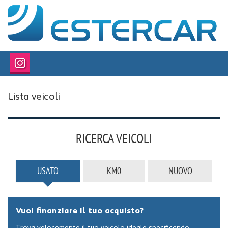
HOME
PROFILO
LISTA VEICOLI
Lista veicoli
SERVIZI
OFFICINA INTERNA
RICERCA VEICOLI
GARANZIA 12 MESI
USATO
KM0
NUOVO
FINANZIAMENTI
RICEVIMENTO CLIENTI
Vuoi finanziare il tuo acquisto?
ACQUISTIAMO USATO