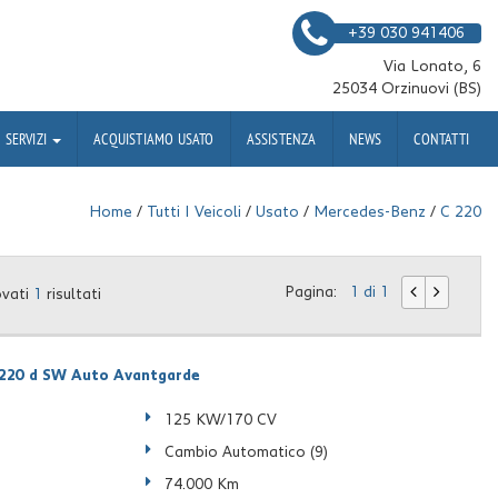
+39 030 941406
Via Lonato, 6
25034 Orzinuovi (BS)
SERVIZI
ACQUISTIAMO USATO
ASSISTENZA
NEWS
CONTATTI
Home
/
Tutti I Veicoli
/
Usato
/
Mercedes-Benz
/
C 220
Pagina:
1 di 1
ovati
1
risultati
20 d SW Auto Avantgarde
125 KW/170 CV
Cambio Automatico (9)
74.000 Km