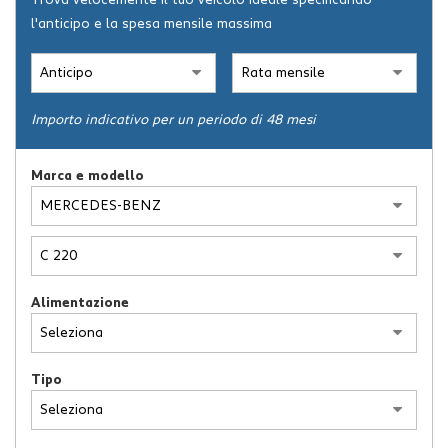
Trova velocemente il tuo veicolo ideale specificando
l'anticipo e la spesa mensile massima
ASSISTENZA
NEWS
Importo indicativo per un periodo di 48 mesi
CONTATTI
Marca e modello
Alimentazione
Tipo