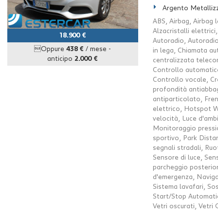
Argento Metalliz
ABS, Airbag, Airbag l
Alzacristalli elettri
18.900 €
Autoradio, Autoradio
Oppure
438 €
/ mese
-
in lega, Chiamata au
anticipo
2.000 €
centralizzata teleco
Controllo automatico
Controllo vocale, Cro
profondità antiabbag
antiparticolato, Fre
elettrico, Hotspot Wi
velocità, Luce d'ambi
Monitoraggio press
sportivo, Park Dista
segnali stradali, Ruot
Sensore di luce, Sens
parcheggio posterior
d'emergenza, Navigat
Sistema lavafari, Sos
Start/Stop Automati
Vetri oscurati, Vetri