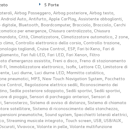
zato
5 Porte
aterali, Airbag Passeggero, Airbag posteriore, Airbag testa,
ci, Android Auto, Antifurto, Apple CarPlay, Assistente abbaglianti,
 digitale, Bluetooth, Boardcomputer, Bracciolo, Bracciolo, Cerchi
tomatica per emergenze, Chiusura centralizzata, Chiusura
mandata, Città, Climatizzatore, Climatizzatore automatico, 2 zone,
 clima, Controllo elettronico della corsia, Controllo trazione,
nologia tagliandi, Cruise Control, ESP, Fari bi-Xeno, Fari di
liamento, Fari full-LED, Fari LED, Fari Xenon, Filtro
nata d'emergenza assistita, Freni a disco, Freno di stazionamento
-Fi, Immobilizzatore elettronico, Isofix, Lettore CD, Limitatore di
ente, Luci diurne, Luci diurne LED, Marmitta catalitica,
ione pneumatici, MP3, New Touch Navigation System, Pacchetto
nce Control, Regolazione elettrica sedili, Riconoscimento dei
ino, Sedile posteriore sdoppiato, Sedili sportivi, Sedili sportivi,
ore di pioggia, Sensori di parcheggio anteriori, Sensori di
i, Servosterzo, Sistema di avviso di distanza, Sistema di chiamata
ore satellitare, Sistema di riconoscimento della stanchezza,
pensioni pneumatiche, Sound system, Specchietti laterali elettrici,
co, Streaming musicale integrato, Touch screen, USB, USB/AUX,
 Oscurati, Vivavoce, Volante in pelle, Volante multifunzione