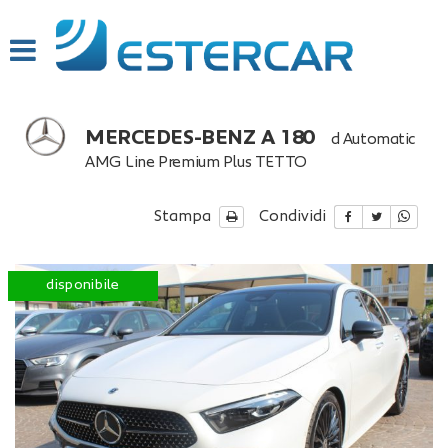
HOME
PROFILO
MERCEDES-BENZ A 180
d Automatic
LISTA VEICOLI
AMG Line Premium Plus TETTO
SERVIZI
Stampa
Condividi
OFFICINA INTERNA
disponibile
GARANZIA 12 MESI
FINANZIAMENTI
RICEVIMENTO CLIENTI
ACQUISTIAMO USATO