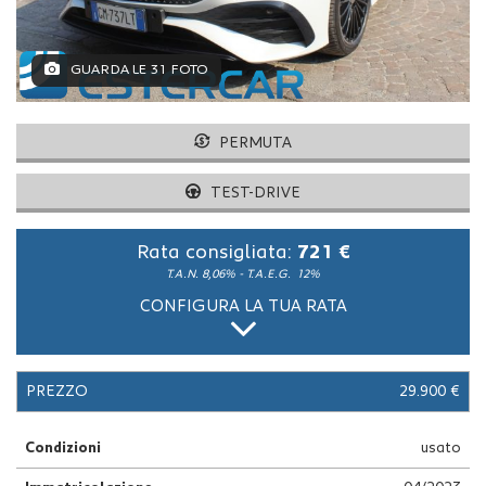
ASSISTENZA
GUARDA LE 31 FOTO
NEWS
PERMUTA
CONTATTI
TEST-DRIVE
Rata consigliata:
721 €
T.A.N. 8,06% - T.A.E.G.
12%
CONFIGURA LA TUA RATA
PREZZO
29.900 €
Condizioni
usato