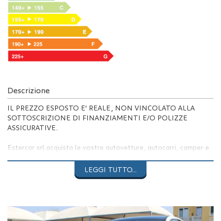
Descrizione
IL PREZZO ESPOSTO E' REALE, NON VINCOLATO ALLA
SOTTOSCRIZIONE DI FINANZIAMENTI E/O POLIZZE
ASSICURATIVE.
Estercar srl acquista le vostre autovetture, autocarri, camper e
auto d'epoca usati con pagamento immediato, inoltrate la
richiesta su www.estercar.it
LEGGI TUTTO...
Tutte le nostre vetture vengono sottoposte ad un rigoroso
programma di controlli prima della consegna ed hanno
percorrenza certificata, sono inoltre coperte da garanzia di 12
mesi sui difetti di conformità, i diritti derivanti dalla garanzia