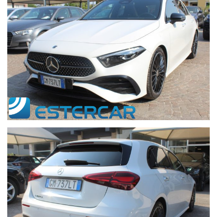
sono esercitabili comodamente presso il vostro meccanico di
fiducia, senza costi aggiuntivi.
La dotazione tecnica e gli optional potrebbero in alcuni casi
differire dall'effettivo equipaggiamento della vettura a causa
del caricamento automatico degli annunci, onde evitare equivoci
e potervi offrire un servizio di qualità vi consigliamo di
contattarci preventivamente per verificare l’esattezza dei dati
inseriti nell’annuncio e la disponibilità dell’autovettura. Estercar
srl declina ogni responsabilità per eventuali involontarie
incongruenze, che non rappresentano un impegno contrattuale.
Saremo lieti di proporvi finanziamenti e leasing personalizzati a
tasso agevolato, assicurazioni furto/incendio ed estensioni di
garanzia.
Il prezzo indicato è da ritenersi IVA inclusa (ove non
diversamente specificato).
In caso di sola vendita e/o permuta, indicare: marca, modello,
colore, mese ed anno di immatricolazione, chilometri, accessori
principali, cambio e stato della vettura.